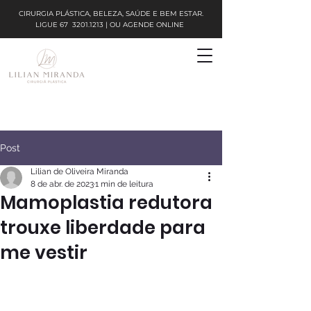
CIRURGIA PLÁSTICA, BELEZA, SAÚDE E BEM ESTAR.
LIGUE
67
3201.1213
| OU AGENDE ONLINE
Post
Lilian de Oliveira Miranda
8 de abr. de 2023
1 min de leitura
Mamoplastia redutora
trouxe liberdade para
me vestir