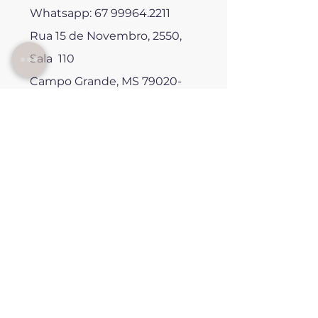
Whatsapp:
67 99964.2211
Rua 15 de Novembro, 2550,
Sala 110
Campo Grande, MS 79020-
300
Veja no Google Maps
Siga no Instagram
Horário | Consultório
Segunda à sexta-feira: 9h às
18h