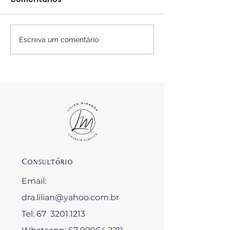
Escreva um comentário
3 DICAS PARA VOCÊ (
BODYTITE E
CONTINUAR)
RADIOFREQUÊN
EMAGRECER
Consultório
Email:
dra.lilian@yahoo.com.br
Tel: 67 3201.1213