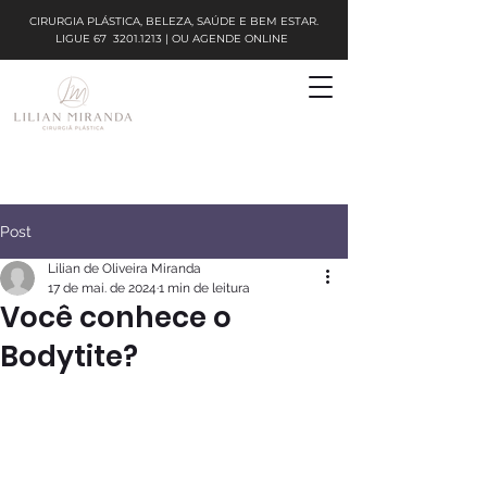
CIRURGIA PLÁSTICA, BELEZA, SAÚDE E BEM ESTAR.
LIGUE
67
3201.1213
| OU AGENDE ONLINE
Post
Lilian de Oliveira Miranda
17 de mai. de 2024
1 min de leitura
Você conhece o
Bodytite?