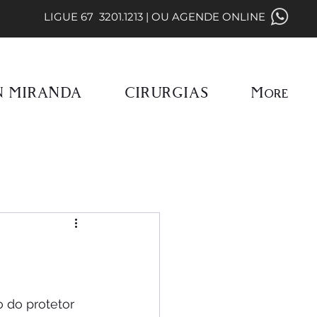
LIGUE
67 3201.1213 | OU AGENDE ONLINE
AN MIRANDA
CIRURGIAS
More
 do protetor 