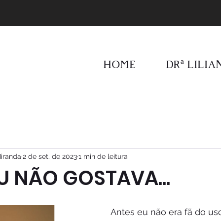
HOME
DRª LILI
Miranda
2 de set. de 2023
1 min de leitura
U NÃO GOSTAVA...
Antes eu não era fã do uso