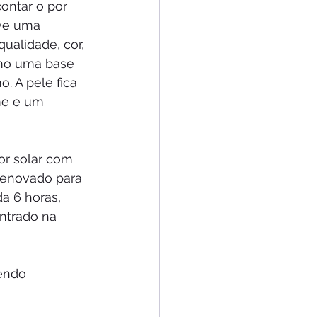
contar o por 
ve uma 
ualidade, cor, 
omo uma base 
. A pele fica 
e e um 
or solar com 
 renovado para 
a 6 horas, 
ntrado na 
endo 