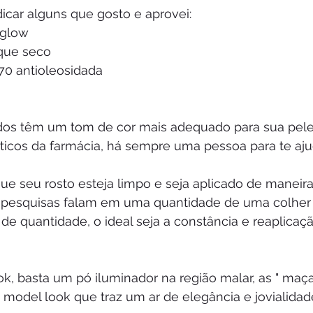
dicar alguns que gosto e aprovei:
 glow
oque seco
70 antioleosidada
os têm um tom de cor mais adequado para sua pele
icos da farmácia, há sempre uma pessoa para te ajud
 que seu rosto esteja limpo e seja aplicado de manei
 pesquisas falam em uma quantidade de uma colher 
de quantidade, o ideal seja a constância e reaplicaçã
ok, basta um pó iluminador na região malar, as " maças
p model look que traz um ar de elegância e jovialidad