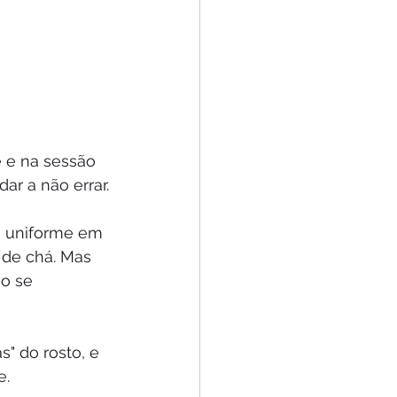
 e na sessão 
ar a não errar.
ra uniforme em 
de chá. Mas 
o se 
" do rosto, e 
e.